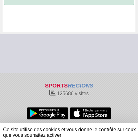
SPORTS
REGIONS
125686
visites
Charte cookies
Gestion des cookies
Ce site utilise des cookies et vous donne le contrôle sur ceux
Informations légales
Signaler un contenu inapproprié
que vous souhaitez activer