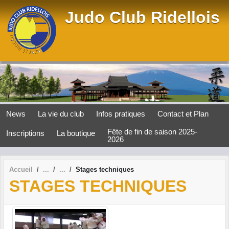
Panneau de gestion des cookies
Judo Club Ridellois
News
La vie du club
Infos pratiques
Contact et Plan
Fête de fin de saison 2025-
Inscriptions
La boutique
2026
Accueil
Stages techniques
STAGES TECHNIQUES