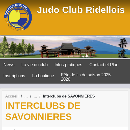
Panneau de gestion des cookies
Judo Club Ridellois
News
La vie du club
Infos pratiques
Contact et Plan
Fête de fin de saison 2025-
Inscriptions
La boutique
2026
Accueil
Interclubs de SAVONNIERES
INTERCLUBS DE
SAVONNIERES