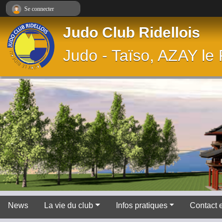
Panneau de gestion des cookies
Se connecter
Judo Club Ridellois
Judo - Taïso, AZAY le
News
La vie du club
Infos pratiques
Contact 