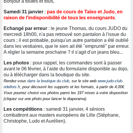
Bonjour à toutes et tous,
Samedi 31 janvier
:
pas de cours de Taïso et Judo, en
raison de l'indisponibilité de tous les enseignants
.
Echangé par erreur
: le jeune Thomas, du cours JUDO du
mercredi 18h00, n'a pas retrouvé son pantalon à l'issue du
cours ; il est probable, puisqu'un autre pantalon a été oublié
dans les vestiaires, que le sien ait été "emprunté" par erreur.
A régler la semaine prochaine ? il s'agit d'un jeans bleu...
Les photos
: pour rappel, les commandes sont à passer
avant le 06 février, à l'aide du formulaire disponible au dojo,
ou à télécharger dans la boutique du site.
Rendez-vous
dans la boutique du club
, sur le site web
www.judo-club-
ridellois.fr
, pour découvrir les supports et les formats, à partir de 4,00€.
Vous pourrez choisir vos photos parmi les 197 mises à votre disposition
(cliquez sur une photo pour lancer le diaporama).
Les compétitions
: samedi 31 janvier, 4 séniors
combattront aux masters européens de Lille (Stéphane,
Christophe, Ludo et Aurélien).