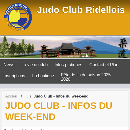
Panneau de gestion des cookies
Judo Club Ridellois
News
La vie du club
Infos pratiques
Contact et Plan
Fête de fin de saison 2025-
Inscriptions
La boutique
2026
Accueil
Judo Club - Infos du week-end
JUDO CLUB - INFOS DU
WEEK-END