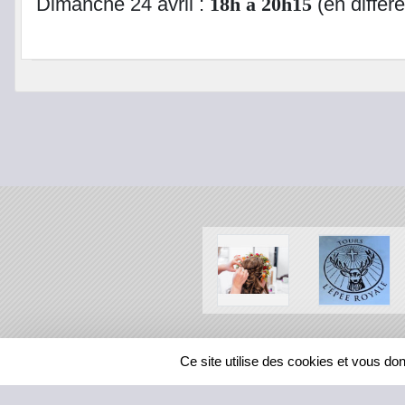
Dimanche 24 avril :
18h à 20h15
(en différé
SPORTS
REGIONS
Ce site utilise des cookies et vous do
125621
visites