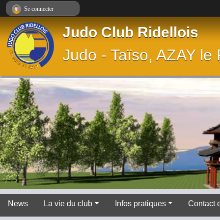
Panneau de gestion des cookies
Se connecter
Judo Club Ridellois
Judo - Taïso, AZAY le
News
La vie du club
Infos pratiques
Contact 