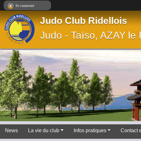
Panneau de gestion des cookies
Se connecter
Judo Club Ridellois
Judo - Taïso, AZAY le
News
La vie du club
Infos pratiques
Contact 