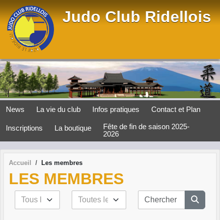
Panneau de gestion des cookies
Judo Club Ridellois
News
La vie du club
Infos pratiques
Contact et Plan
Fête de fin de saison 2025-
Inscriptions
La boutique
2026
Accueil
Les membres
LES MEMBRES