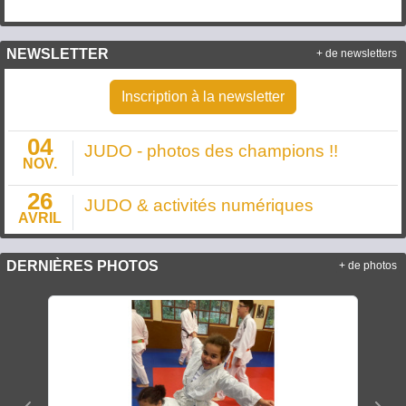
NEWSLETTER
+ de newsletters
Inscription à la newsletter
04
JUDO - photos des champions !!
NOV.
26
JUDO & activités numériques
AVRIL
DERNIÈRES PHOTOS
+ de photos