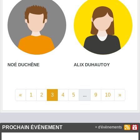
NOÉ DUCHÊNE
ALIX DUHAUTOY
«
1
2
3
4
5
...
9
10
»
PROCHAIN ÉVÈNEMENT
+ d'évènements